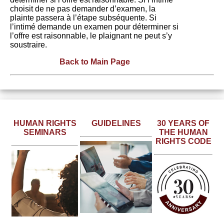
choisit de ne pas demander d’examen, la
plainte passera à l’étape subséquente. Si
l’intimé demande un examen pour déterminer si
l’offre est raisonnable, le plaignant ne peut s’y
soustraire.
Back to Main Page
Read more
about the
Learn more
human
Learn
about
rights
HUMAN RIGHTS
GUIDELINES
30 YEARS OF
more
discrimination
SEMINARS
THE HUMAN
milestones
about
and the
RIGHTS CODE
over the
sessions
principles of
last 30
scheduled
reasonable
years of
in your
accommodation.
The
area.
Human
Rights
Code in